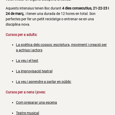
Aquests intensius tenen lloc durant
4 dies consecutius, 21-22-23 i
24 de març,
i tenen una durada de 12 hores en total. Son
perfectes per fer un petit reciclatge o entrenar-se en una
disciplina nova.
Cursos per a adults:
La poètica dels cossos: escriptura, moviment i creació per
a actrius i actors
La veu i el text
La improvisació teatral
La veu i aprendre a parlar en públic
Cursos per a nens i joves:
Com preparar una escena
Teatre musical