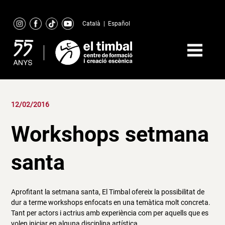
Skip
to
Català
|
Español
content
12/02/2016
Workshops setmana
santa
Aprofitant la setmana santa, El Timbal ofereix la possibilitat de
dur a terme workshops enfocats en una temàtica molt concreta.
Tant per actors i actrius amb experiència com per aquells que es
volen iniciar en alguna disciplina artística.