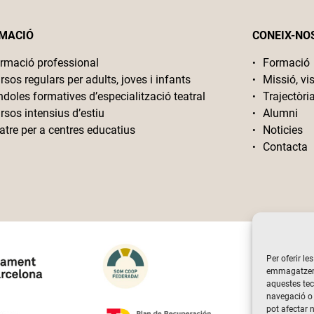
MACIÓ
CONEIX-NO
rmació professional
Formació
rsos regulars per adults, joves i infants
Missió, vis
ndoles formatives d’especialització teatral
Trajectòri
rsos intensius d’estiu
Alumni
atre per a centres educatius
Noticies
Contacta
Per oferir le
emmagatzemar
aquestes te
navegació o 
pot afectar 