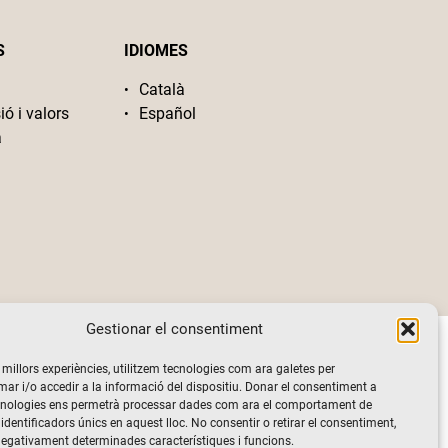
S
IDIOMES
Català
ió i valors
Español
a
Gestionar el consentiment
s millors experiències, utilitzem tecnologies com ara galetes per
 i/o accedir a la informació del dispositiu. Donar el consentiment a
cnologies ens permetrà processar dades com ara el comportament de
identificadors únics en aquest lloc. No consentir o retirar el consentiment,
negativament determinades característiques i funcions.