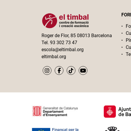
FOR
Fo
Cu
Roger de Flor, 85 08013 Barcelona
Pí
Tel. 93 302 73 47
Cu
escola@eltimbal.org
Te
eltimbal.org