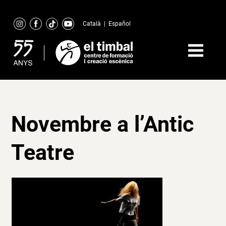
Skip
to
Català
|
Español
content
Novembre a l’Antic
Teatre