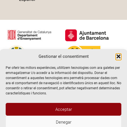
Gestionar el consentiment
Per oferir les millors experiències, utilitzem tecnologies com ara galetes per
emmagatzemar i/o accedir a la informació del dispositiu. Donar el
consentiment a aquestes tecnologies ens permetrà processar dades com
ara el comportament de navegació o identificadors únics en aquest lloc. No
consentir o retirar el consentiment, pot afectar negativament determinades
característiques i funcions.
Acceptar
Denegar
@2026 Escola de teatre El Timbal. Tots els drets reservats