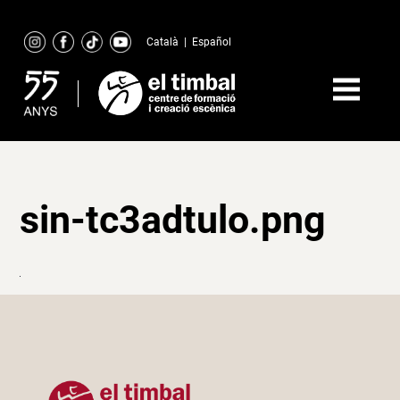
Skip
to
Català
|
Español
content
sin-tc3adtulo.png