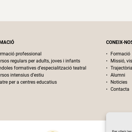
MACIÓ
CONEIX-NO
rmació professional
Formació
rsos regulars per adults, joves i infants
Missió, vis
ndoles formatives d’especialització teatral
Trajectòri
rsos intensius d’estiu
Alumni
atre per a centres educatius
Noticies
Contacta
Per oferir le