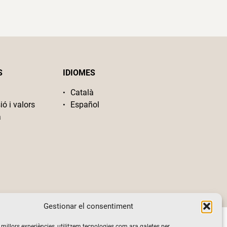
S
IDIOMES
Català
ió i valors
Español
a
Gestionar el consentiment
s millors experiències, utilitzem tecnologies com ara galetes per