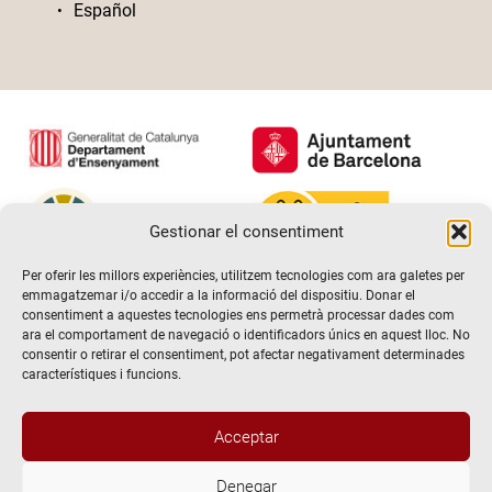
Español
Gestionar el consentiment
Per oferir les millors experiències, utilitzem tecnologies com ara galetes per
emmagatzemar i/o accedir a la informació del dispositiu. Donar el
consentiment a aquestes tecnologies ens permetrà processar dades com
ara el comportament de navegació o identificadors únics en aquest lloc. No
consentir o retirar el consentiment, pot afectar negativament determinades
característiques i funcions.
Acceptar
Denegar
@2026 Escola de teatre El Timbal. Tots els drets reservats