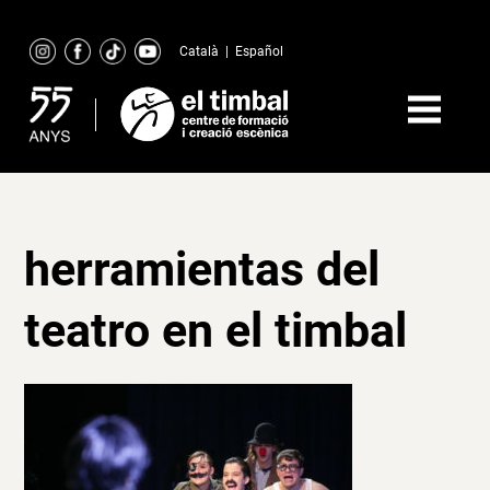
Skip
to
Català
|
Español
content
herramientas del
teatro en el timbal