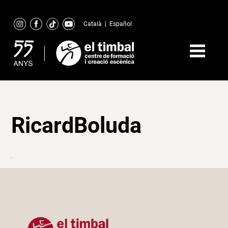
Skip
to
Català
|
Español
content
RicardBoluda