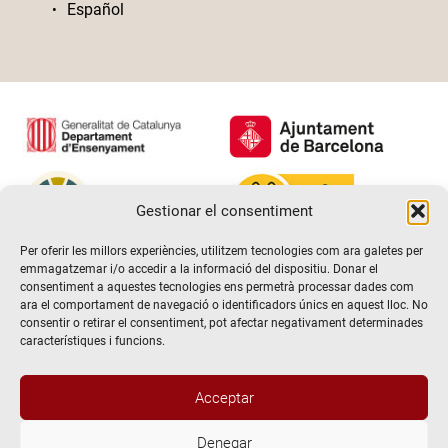
Español
Gestionar el consentiment
Per oferir les millors experiències, utilitzem tecnologies com ara galetes per
emmagatzemar i/o accedir a la informació del dispositiu. Donar el
consentiment a aquestes tecnologies ens permetrà processar dades com
ara el comportament de navegació o identificadors únics en aquest lloc. No
consentir o retirar el consentiment, pot afectar negativament determinades
característiques i funcions.
Acceptar
Denegar
@2026 Escola de teatre El Timbal. Tots els drets reservats