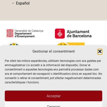
Español
Gestionar el consentiment
Per oferir les millors experiències, utilitzem tecnologies com ara galetes per
emmagatzemar i/o accedir a la informació del dispositiu. Donar el
consentiment a aquestes tecnologies ens permetrà processar dades com
ara el comportament de navegació o identificadors únics en aquest lloc. No
consentir o retirar el consentiment, pot afectar negativament determinades
característiques i funcions.
Hola! Voldria més informació / Querría
Acceptar
más información
Denegar