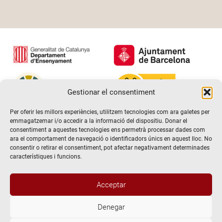
Gestionar el consentiment
Per oferir les millors experiències, utilitzem tecnologies com ara galetes per
emmagatzemar i/o accedir a la informació del dispositiu. Donar el
consentiment a aquestes tecnologies ens permetrà processar dades com
ara el comportament de navegació o identificadors únics en aquest lloc. No
consentir o retirar el consentiment, pot afectar negativament determinades
característiques i funcions.
Acceptar
Denegar
@2026 Escola de teatre El Timbal. Tots els drets reservats