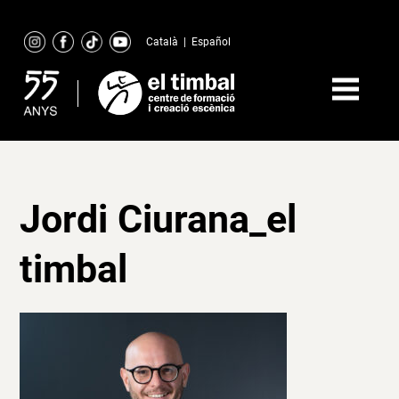
Skip
to
Català
|
Español
content
Jordi Ciurana_el
timbal