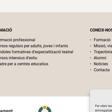
MACIÓ
CONEIX-NO
rmació professional
Formació
rsos regulars per adults, joves i infants
Missió, vis
ndoles formatives d’especialització teatral
Trajectòri
rsos intensius d’estiu
Alumni
atre per a centres educatius
Noticies
Contacta
Per oferir le
emmagatzemar