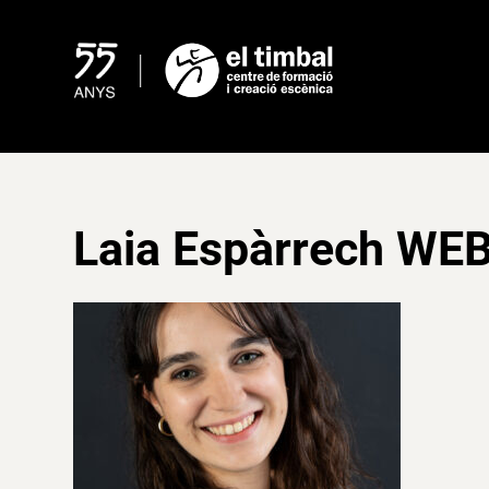
Skip
to
content
Laia Espàrrech WE