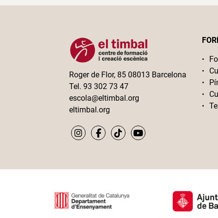
FOR
Fo
Cu
Roger de Flor, 85 08013 Barcelona
Pí
Tel. 93 302 73 47
Cu
escola@eltimbal.org
Te
eltimbal.org