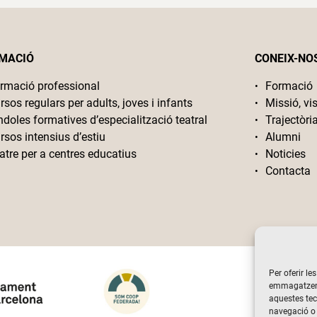
MACIÓ
CONEIX-NO
rmació professional
Formació
rsos regulars per adults, joves i infants
Missió, vis
ndoles formatives d’especialització teatral
Trajectòri
rsos intensius d’estiu
Alumni
atre per a centres educatius
Noticies
Contacta
Per oferir le
emmagatzemar
aquestes te
navegació o 