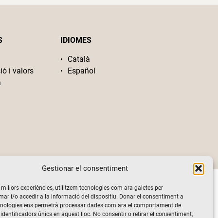
S
IDIOMES
Català
ió i valors
Español
a
Gestionar el consentiment
s millors experiències, utilitzem tecnologies com ara galetes per
 i/o accedir a la informació del dispositiu. Donar el consentiment a
cnologies ens permetrà processar dades com ara el comportament de
identificadors únics en aquest lloc. No consentir o retirar el consentiment,