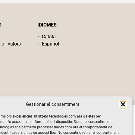
S
IDIOMES
Català
ió i valors
Español
a
Gestionar el consentiment
s millors experiències, utilitzem tecnologies com ara galetes per
 i/o accedir a la informació del dispositiu. Donar el consentiment a
cnologies ens permetrà processar dades com ara el comportament de
identificadors únics en aquest lloc. No consentir o retirar el consentiment,