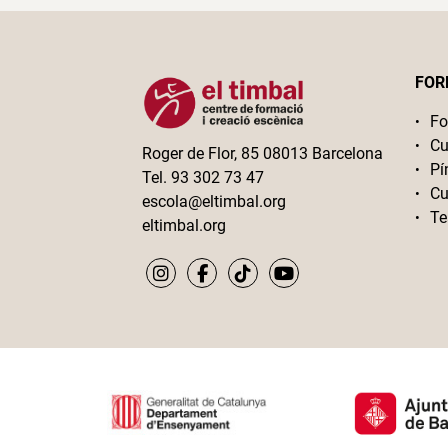
FOR
Fo
Cu
Roger de Flor, 85 08013 Barcelona
Pí
Tel. 93 302 73 47
Cu
escola@eltimbal.org
Te
eltimbal.org