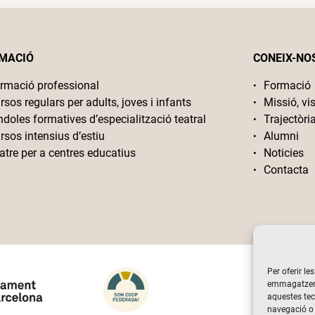
MACIÓ
CONEIX-NO
rmació professional
Formació
rsos regulars per adults, joves i infants
Missió, vis
ndoles formatives d’especialització teatral
Trajectòri
rsos intensius d’estiu
Alumni
atre per a centres educatius
Noticies
Contacta
Per oferir le
emmagatzemar
aquestes te
navegació o 