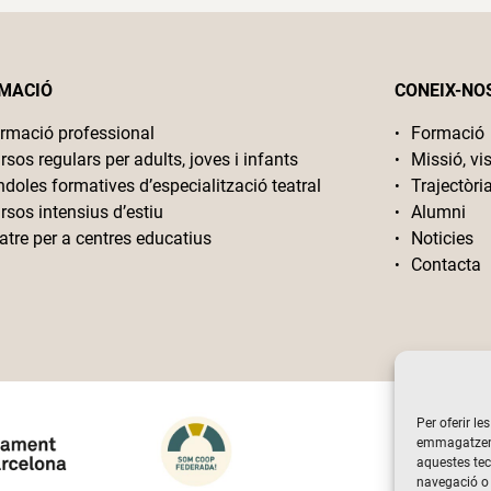
MACIÓ
CONEIX-NO
rmació professional
Formació
rsos regulars per adults, joves i infants
Missió, vis
ndoles formatives d’especialització teatral
Trajectòri
rsos intensius d’estiu
Alumni
atre per a centres educatius
Noticies
Contacta
Per oferir le
emmagatzemar
aquestes te
navegació o 