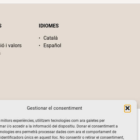
S
IDIOMES
Català
ió i valors
Español
a
Gestionar el consentiment
s millors experiències, utilitzem tecnologies com ara galetes per
 i/o accedir a la informació del dispositiu. Donar el consentiment a
cnologies ens permetrà processar dades com ara el comportament de
identificadors únics en aquest lloc. No consentir o retirar el consentiment,