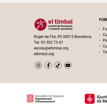
FOR
Fo
Cu
Roger de Flor, 85 08013 Barcelona
Pí
Tel. 93 302 73 47
Cu
escola@eltimbal.org
Te
eltimbal.org