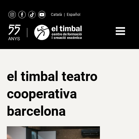
Skip
to
Català
|
Español
content
el timbal teatro
cooperativa
barcelona