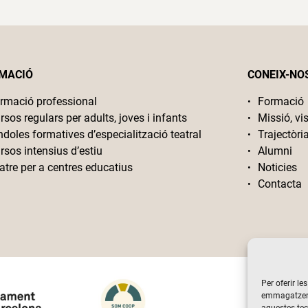
MACIÓ
CONEIX-NO
rmació professional
Formació
rsos regulars per adults, joves i infants
Missió, vis
ndoles formatives d’especialització teatral
Trajectòri
rsos intensius d’estiu
Alumni
atre per a centres educatius
Noticies
Contacta
Per oferir le
emmagatzemar