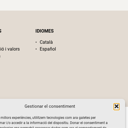
S
IDIOMES
Català
ió i valors
Español
a
Gestionar el consentiment
s millors experiències, utilitzem tecnologies com ara galetes per
 i/o accedir a la informació del dispositiu. Donar el consentiment a