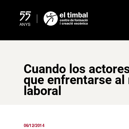
Skip
to
content
Cuando los actores
que enfrentarse a
laboral
06/12/2014