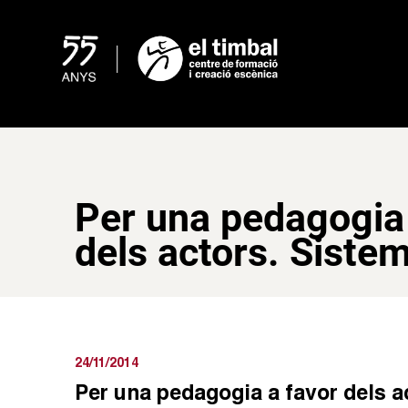
Skip
to
content
Per una pedagogia 
dels actors. Siste
24/11/2014
Per una pedagogia a favor dels a