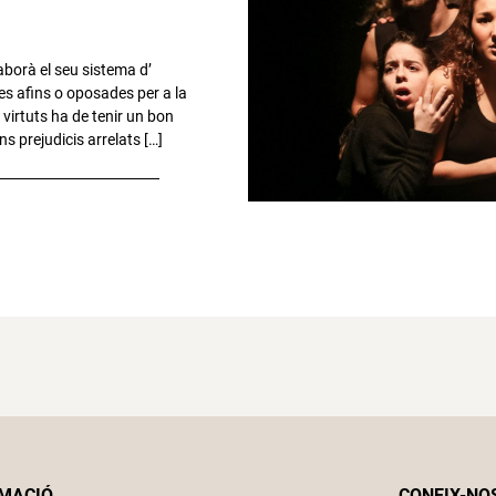
laborà el seu sistema d’
s afins o oposades per a la
 virtuts ha de tenir un bon
s prejudicis arrelats […]
MACIÓ
CONEIX-NO