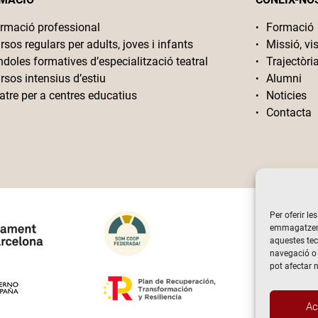
rmació professional
Formació
rsos regulars per adults, joves i infants
Missió, vis
ndoles formatives d’especialització teatral
Trajectòri
rsos intensius d’estiu
Alumni
atre per a centres educatius
Noticies
Contacta
Per oferir le
emmagatzemar
aquestes te
navegació o 
pot afectar 
Ac