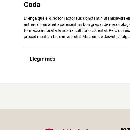
Coda
D’ ençà que el director i actor rus Konstantin Stanislavski e
actuació han anat apareixent un bon grapat de metodologie
formació actoral a la nostra cultura occidental. Però quines
procediment amb els intèrprets? Mirarem de desvetllar algun
Llegir més
FOR