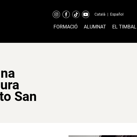
Català
|
Español
FORMACIÓ
ALUMNAT
EL TIMBAL
una
tura
to San