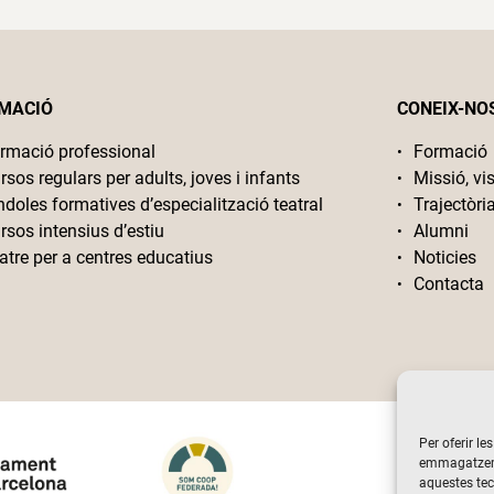
MACIÓ
CONEIX-NO
rmació professional
Formació
rsos regulars per adults, joves i infants
Missió, vis
ndoles formatives d’especialització teatral
Trajectòri
rsos intensius d’estiu
Alumni
atre per a centres educatius
Noticies
Contacta
Per oferir le
emmagatzemar
aquestes te