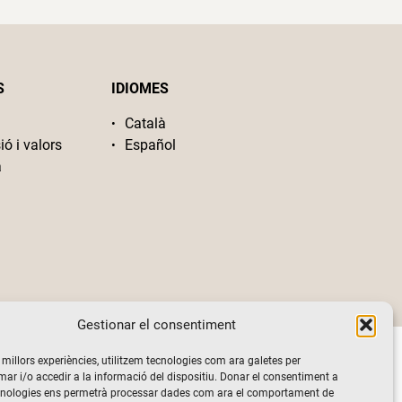
S
IDIOMES
Català
ió i valors
Español
a
Gestionar el consentiment
s millors experiències, utilitzem tecnologies com ara galetes per
 i/o accedir a la informació del dispositiu. Donar el consentiment a
cnologies ens permetrà processar dades com ara el comportament de