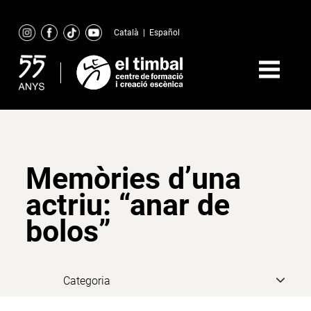
Skip
to
Català
|
Español
content
Memòries d’una
actriu: “anar de
bolos”