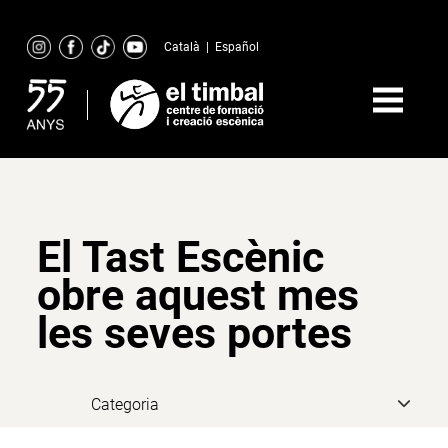
Skip
to
Català
|
Español
content
El Tast Escènic
obre aquest mes
les seves portes