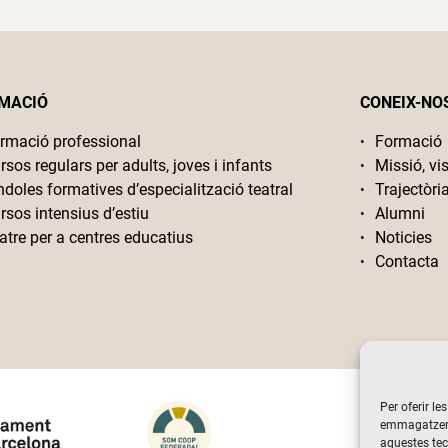
MACIÓ
CONEIX-NO
rmació professional
Formació
rsos regulars per adults, joves i infants
Missió, vis
ndoles formatives d’especialització teatral
Trajectòri
rsos intensius d’estiu
Alumni
atre per a centres educatius
Noticies
Contacta
Per oferir le
emmagatzemar
aquestes te