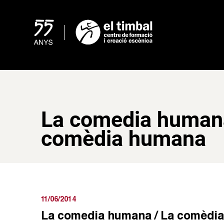
Skip
to
content
La comedia humana
comèdia humana
11/06/2014
La comedia humana / La comèdi