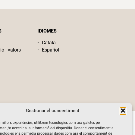
S
IDIOMES
Català
ió i valors
Español
a
Gestionar el consentiment
s millors experiències, utilitzem tecnologies com ara galetes per
 i/o accedir a la informació del dispositiu. Donar el consentiment a
cnologies ens permetrà processar dades com ara el comportament de