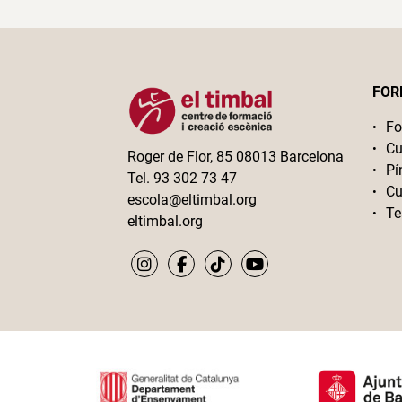
FOR
Fo
Cu
Roger de Flor, 85 08013 Barcelona
Pí
Tel. 93 302 73 47
Cu
escola@eltimbal.org
Te
eltimbal.org