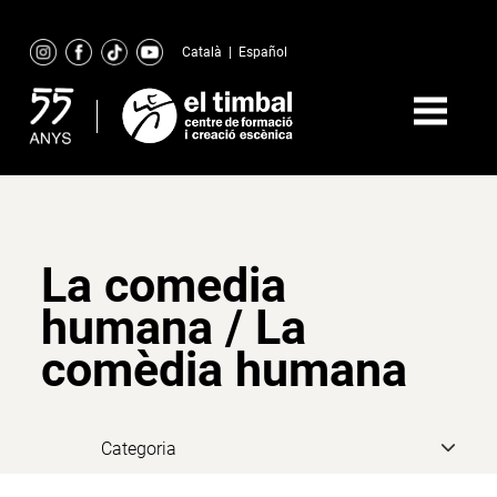
Skip
to
Català
|
Español
content
La comedia
humana / La
comèdia humana