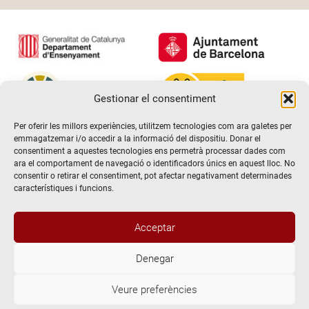
Gestionar el consentiment
Per oferir les millors experiències, utilitzem tecnologies com ara galetes per
emmagatzemar i/o accedir a la informació del dispositiu. Donar el
consentiment a aquestes tecnologies ens permetrà processar dades com
ara el comportament de navegació o identificadors únics en aquest lloc. No
consentir o retirar el consentiment, pot afectar negativament determinades
característiques i funcions.
Acceptar
Denegar
@2026 Escola de teatre El Timbal. Tots els drets reservats
Veure preferències
Avís Legal
Politica de Privacitat i de protecció de dades