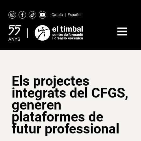
Skip
to
Català
|
Español
content
Els projectes
integrats del CFGS,
generen
plataformes de
futur professional