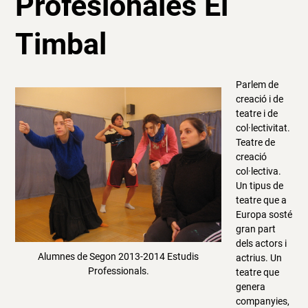
Profesionales El
Timbal
Parlem de
creació i de
teatre i de
col·lectivitat.
Teatre de
creació
col·lectiva.
Un tipus de
teatre que a
Europa sosté
gran part
dels actors i
Alumnes de Segon 2013-2014 Estudis
actrius. Un
Professionals.
teatre que
genera
companyies,