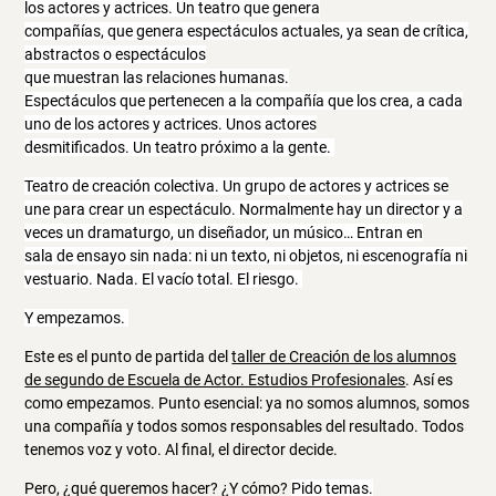
los actores y actrices.
Un
teatro
que
genera
compañías,
que
genera
espectáculos actuales, ya
sean
de crítica,
abstractos o espectáculos
que
muestran
las
relaciones
humanas.
Espectáculos
que
pertenecen
a la compañía
que
los crea, a cada
uno de los actores y actrices.
Unos
actores
desmitificados.
Un
teatro próximo a la gente.
Teatro de creación colectiva.
Un
grupo de actores y actrices se
une
para crear
un
espectáculo. Normalmente hay
un
director y a
veces
un
dramaturgo,
un
diseñador,
un
músico…
Entran
en
sala
de ensayo sin nada: ni
un
texto, ni
objetos, ni escenografía ni
vestuario. Nada.
El
vacío total.
El
riesgo.
Y
empezamos.
Este es el punto de partida del
taller de Creación de los alumnos
de segundo de Escuela de Actor. Estudios Profesionales
. Así es
como empezamos. Punto esencial: ya no somos alumnos, somos
una compañía y todos somos responsables del resultado. Todos
tenemos voz y voto. Al final, el director decide.
Pero, ¿qué queremos hacer? ¿Y cómo?
Pido temas.