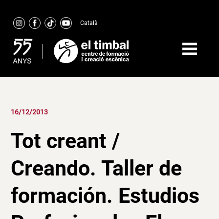
Skip
to
Català
content
16/12/2013
Tot creant /
Creando. Taller de
formación. Estudios