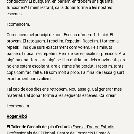
conductor? El busquem, en parlem, en trobem uns quants,
funcionen? I mentrestant, cal a donar forma a les nostres
escenes.
I comencem.
Comencem pel principi de nou. Escena número 1. L’inici. El
provem. El retoquem. I repetim. Repetim. Repetim. I tornem a
repetir. Fins que surti exactament com volem. I els minuts
passen. I nosaltres repetim. Hem de ser específics i precisos. Ara
algú ha anat tard, ara algú se li ha oblidat un dels moviments, ara
no ens estem escoltant, ara el ritme s’ha perdut. I repetim, tants
cops com faci falta. Hi som molt a prop. I al final de l’assaig surt
exactament com volíem.
I al cap de dos dies ens retrobem. Nou assaig. Cal generar més
material. Cal donar forma a les següents escenes. Cal crear.
I comencem.
Roger Ribó
El Taller de Creació del pla d’estudis
Escola d’Actor. Estudis
Professionals
de
El Timbal, Centre de Formació i Creació