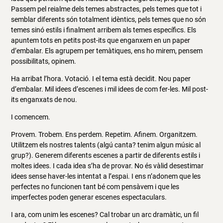
Passem pel reialme dels temes abstractes, pels temes que tot i
semblar diferents són totalment idèntics, pels temes que no són
temes sinó estils i finalment arribem als temes específics. Els
apuntem tots en petits post-its que enganxem en un paper
d’embalar. Els agrupem per temàtiques, ens ho mirem, pensem
possibilitats, opinem.
Ha arribat l’hora. Votació. I el tema està decidit. Nou paper
d’embalar. Mil idees d’escenes i mil idees de com fer-les. Mil post-
its enganxats de nou.
I comencem.
Provem. Trobem. Ens perdem. Repetim. Afinem. Organitzem.
Utilitzem els nostres talents (algú canta? tenim algun músic al
grup?). Generem diferents escenes a partir de diferents estils i
moltes idees. I cada idea s’ha de provar. No és vàlid desestimar
idees sense haver-les intentat a l’espai. I ens n’adonem que les
perfectes no funcionen tant bé com pensàvem i que les
imperfectes poden generar escenes espectaculars.
I ara, com unim les escenes? Cal trobar un arc dramàtic, un fil