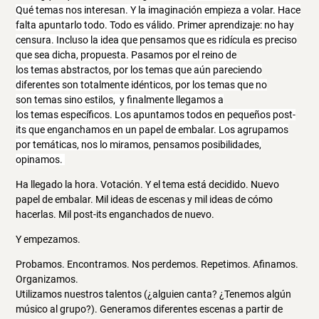
Qué
temas
nos
interesan.
Y
la imaginación empieza
a volar. Hace
falta apuntarlo
todo.
Todo
es válido. Primer aprendizaje: no hay
censura. Incluso
la
idea
que
pensamos
que
es ridícula es preciso
que
sea
dicha, propuesta. Pasamos
por el
reino
de
los
temas
abstractos, por los
temas
que
aún pareciendo
diferentes son totalmente idénticos, por los
temas
que
no
son
temas
sino estilos, y finalmente
llegamos
a
los
temas
específicos.
Los
apuntamos
todos
en
pequeños post-
its que enganchamos en un papel de embalar. Los agrupamos
por temáticas, nos lo miramos, pensamos posibilidades,
opinamos.
Ha llegado la hora. Votación. Y el tema está decidido. Nuevo
papel de embalar. Mil ideas de escenas y mil ideas de cómo
hacerlas. Mil post-its enganchados de nuevo.
Y empezamos.
Probamos. Encontramos. Nos perdemos. Repetimos. Afinamos.
Organizamos.
Utilizamos nuestros talentos (¿alguien canta? ¿Tenemos algún
músico al grupo?). Generamos diferentes escenas a partir de