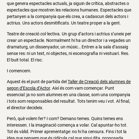
que genera espectacles actuals, ja siguin de crítica, abstractes o
espectacles que mostren les relacions humanes. Espectacles que
pertanyen a la companyia que els crea, a cadascun dels actors i
actrius. Uns actors desmitificats. Un teatre proper a la gent.
Teatre de creació col·lectiva. Un grup d’actors i actrius s’uneix per
crear un espectacle. Normalment hi ha un director i a vegades un
dramaturg, un dissenyador, un músic… Entren a la sala d’assaig
sense res: ni un text, ni objectes, ni escenografia ni vestuari. Res.
El buit total. El risc.
I comencem.
Aquest és el punt de partida del
Taller de Creació dels alumnes de
segon d’Escola d’Actor
. Així és com vam començar. Punt
essencial: ja no som alumnes en una classe, som una companyia
i tots som responsables del resultat. Tots tenim veu i vot. Al final,
el director decideix.
Però, què volem fer? I com? Demano temes. Quins temes ens
interessen. I la imaginació comença a volar. Cal apuntar-ho tot.
Tot és vàlid. Primer aprenentatge: no hi ha censura. Fins i tot la
idea que pensem que és ridícula cal que sigui dita, proposada.