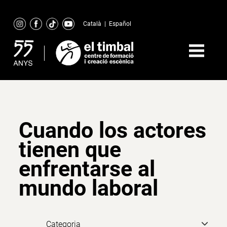
Skip
to
Català
|
Español
content
Cuando los actores
tienen que
enfrentarse al
mundo laboral