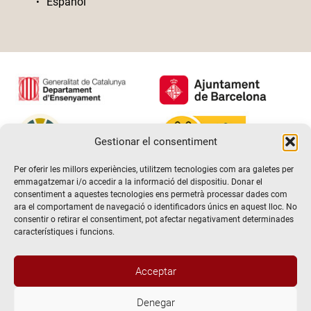
Español
Gestionar el consentiment
Per oferir les millors experiències, utilitzem tecnologies com ara galetes per
emmagatzemar i/o accedir a la informació del dispositiu. Donar el
consentiment a aquestes tecnologies ens permetrà processar dades com
ara el comportament de navegació o identificadors únics en aquest lloc. No
consentir o retirar el consentiment, pot afectar negativament determinades
característiques i funcions.
Acceptar
Denegar
@2026 Escola de teatre El Timbal. Tots els drets reservats