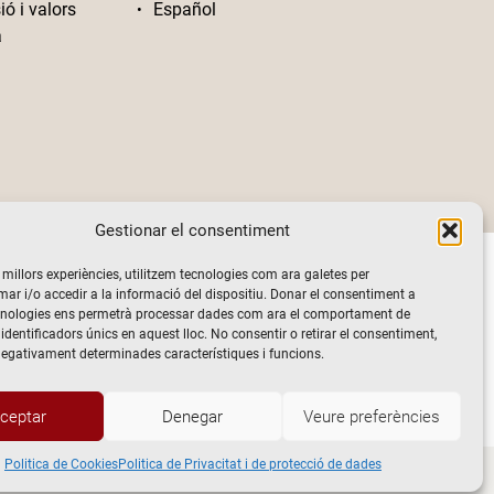
ió i valors
Español
a
Gestionar el consentiment
s millors experiències, utilitzem tecnologies com ara galetes per
 i/o accedir a la informació del dispositiu. Donar el consentiment a
cnologies ens permetrà processar dades com ara el comportament de
identificadors únics en aquest lloc. No consentir o retirar el consentiment,
negativament determinades característiques i funcions.
ceptar
Denegar
Veure preferències
Politica de Cookies
Politica de Privacitat i de protecció de dades
vacitat i de protecció de dades
Politica de Cookies