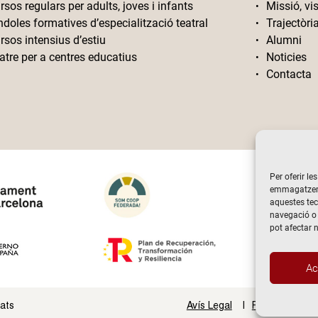
rsos regulars per adults, joves i infants
Missió, vis
ndoles formatives d’especialització teatral
Trajectòri
rsos intensius d’estiu
Alumni
atre per a centres educatius
Noticies
Contacta
Per oferir le
emmagatzemar
aquestes te
navegació o 
pot afectar 
Ac
vats
Avís Legal
Politica de Pri