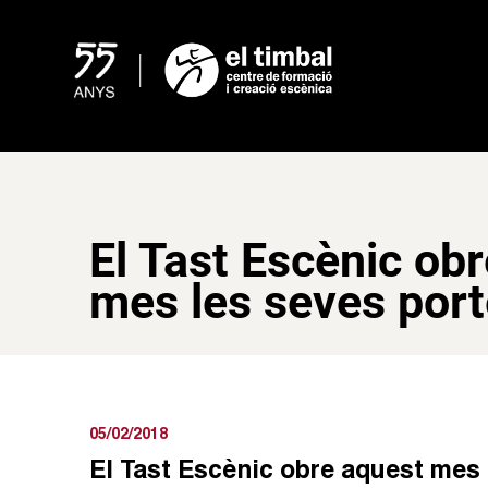
Skip
to
content
El Tast Escènic ob
mes les seves por
05/02/2018
El Tast Escènic obre aquest mes 