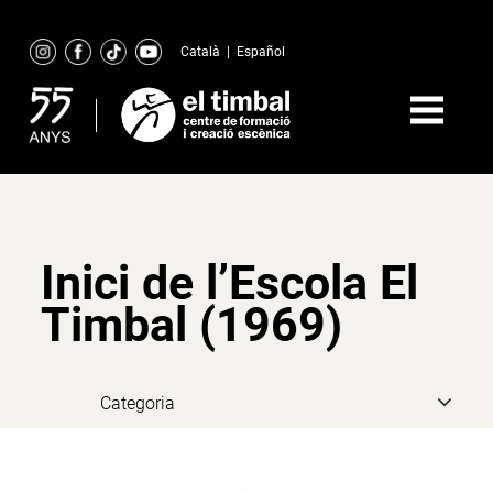
Skip
to
Català
|
Español
content
Inici de l’Escola El
Timbal (1969)