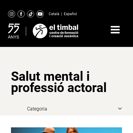
Skip
to
Català
|
Español
content
Salut mental i
professió actoral