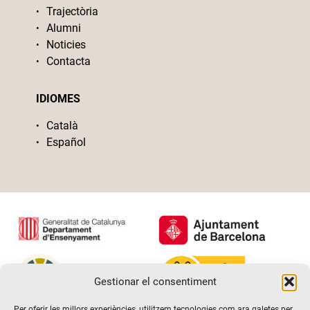
Trajectòria
Alumni
Noticies
Contacta
IDIOMES
Català
Español
Gestionar el consentiment
Per oferir les millors experiències, utilitzem tecnologies com ara galetes per