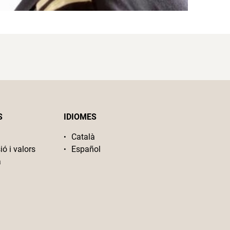
S
IDIOMES
Català
ió i valors
Español
a