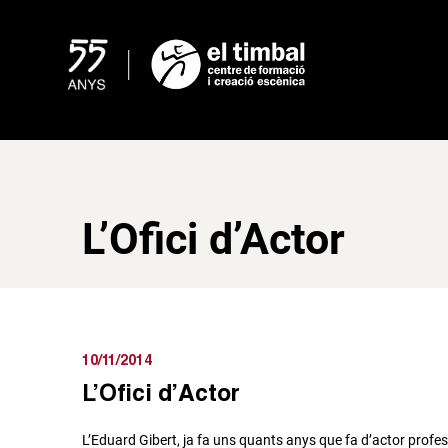
Skip
to
content
L’Ofici d’Actor
10/11/2014
L’Ofici d’Actor
L’Eduard Gibert, ja fa uns quants anys que fa d’actor profe