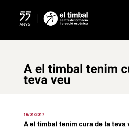
Skip
to
content
A el timbal tenim c
teva veu
16/01/2017
A el timbal tenim cura de la teva