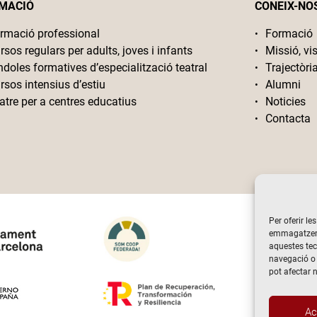
MACIÓ
CONEIX-NO
rmació professional
Formació
rsos regulars per adults, joves i infants
Missió, vis
ndoles formatives d’especialització teatral
Trajectòri
rsos intensius d’estiu
Alumni
atre per a centres educatius
Noticies
Contacta
Per oferir le
emmagatzemar
aquestes te
navegació o 
pot afectar 
Ac