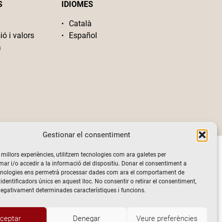
S
IDIOMES
Català
ió i valors
Español
a
Gestionar el consentiment
s millors experiències, utilitzem tecnologies com ara galetes per
 i/o accedir a la informació del dispositiu. Donar el consentiment a
cnologies ens permetrà processar dades com ara el comportament de
identificadors únics en aquest lloc. No consentir o retirar el consentiment,
negativament determinades característiques i funcions.
ceptar
Denegar
Veure preferències