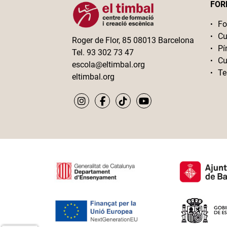
FOR
Fo
Cu
Roger de Flor, 85 08013 Barcelona
Pí
Tel. 93 302 73 47
Cu
escola@eltimbal.org
Te
eltimbal.org