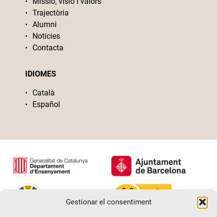
Missió, visió i valors
Trajectòria
Alumni
Noticies
Contacta
IDIOMES
Català
Español
Gestionar el consentiment