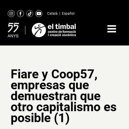
Skip
to
Català
|
Español
content
Fiare y Coop57,
empresas que
demuestran que
otro capitalismo es
posible (1)