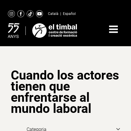
Skip
to
Català
|
Español
content
Cuando los actores
tienen que
enfrentarse al
mundo laboral