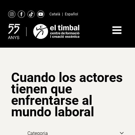
Skip
to
Català
|
Español
content
Cuando los actores
tienen que
enfrentarse al
mundo laboral