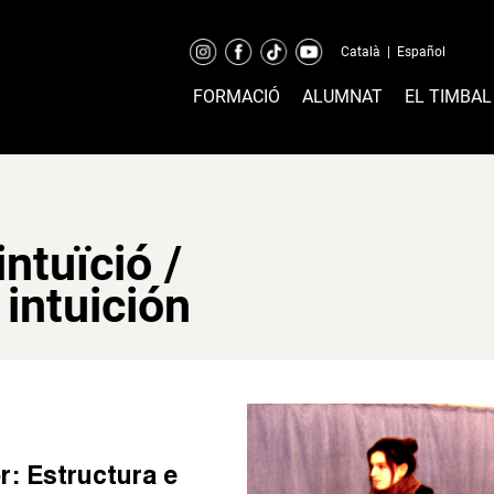
Català
|
Español
FORMACIÓ
ALUMNAT
EL TIMBAL
intuïció /
 intuición
or: Estructura e