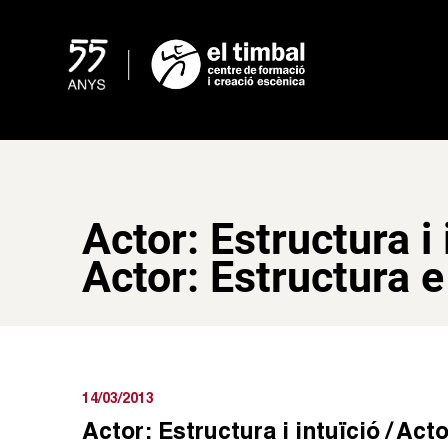
Skip
to
content
Actor: Estructura i 
Actor: Estructura e
14/03/2013
Actor: Estructura i intuïció / Act