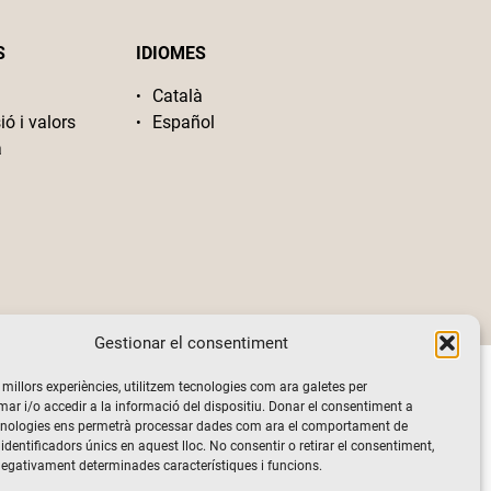
S
IDIOMES
Català
ió i valors
Español
a
Gestionar el consentiment
s millors experiències, utilitzem tecnologies com ara galetes per
 i/o accedir a la informació del dispositiu. Donar el consentiment a
cnologies ens permetrà processar dades com ara el comportament de
identificadors únics en aquest lloc. No consentir o retirar el consentiment,
negativament determinades característiques i funcions.