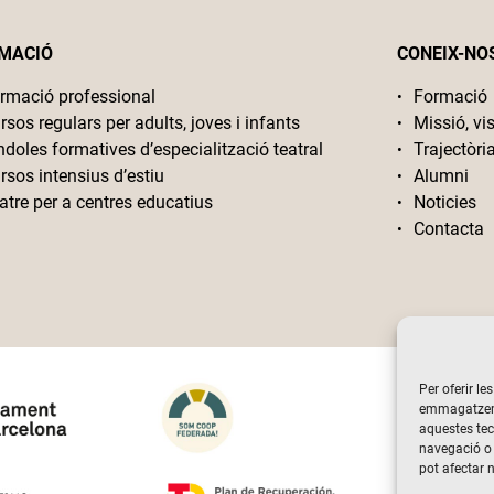
MACIÓ
CONEIX-NO
rmació professional
Formació
rsos regulars per adults, joves i infants
Missió, vis
ndoles formatives d’especialització teatral
Trajectòri
rsos intensius d’estiu
Alumni
atre per a centres educatius
Noticies
Contacta
Per oferir le
emmagatzemar
aquestes te
navegació o 
pot afectar 