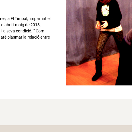
es, a El Timbal, impartint el
d’abril i maig de 2013,
i la seva condició. ” Com
taré plasmar la relació entre