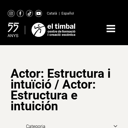
Skip
to
Català
|
Español
content
Actor: Estructura i
intuïció / Actor:
Estructura e
intuición