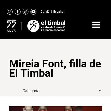
Skip
to
Català
|
Español
content
Mireia Font, filla de
El Timbal