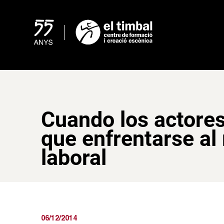
Skip
to
content
Cuando los actores
que enfrentarse a
laboral
06/12/2014