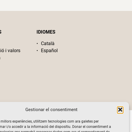
S
IDIOMES
Català
ió i valors
Español
a
Gestionar el consentiment
s millors experiències, utilitzem tecnologies com ara galetes per
 i/o accedir a la informació del dispositiu. Donar el consentiment a