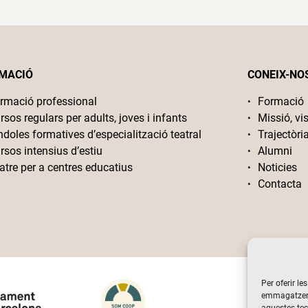
MACIÓ
CONEIX-NO
rmació professional
Formació
rsos regulars per adults, joves i infants
Missió, vis
ndoles formatives d’especialització teatral
Trajectòri
rsos intensius d’estiu
Alumni
atre per a centres educatius
Noticies
Contacta
Per oferir le
emmagatzemar