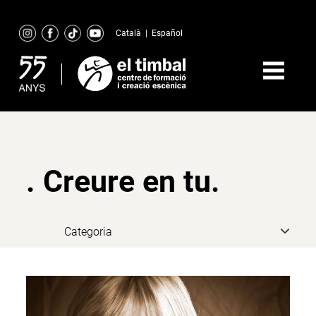
Skip
to
Català
|
Español
content
. Creure en tu.