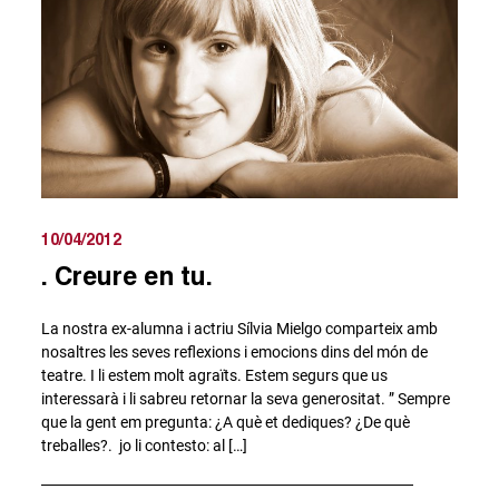
10/04/2012
. Creure en tu.
La nostra ex-alumna i actriu Sílvia Mielgo comparteix amb
nosaltres les seves reflexions i emocions dins del món de
teatre. I li estem molt agraïts. Estem segurs que us
interessarà i li sabreu retornar la seva generositat. ” Sempre
que la gent em pregunta: ¿A què et dediques? ¿De què
treballes?. jo li contesto: al […]