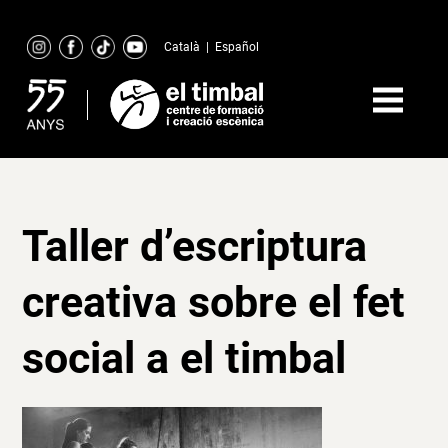
Skip
to
Català
|
Español
content
Taller d’escriptura
creativa sobre el fet
social a el timbal