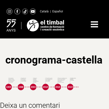
Skip
to
Català
|
Español
content
cronograma-castella
Deixa un comentari