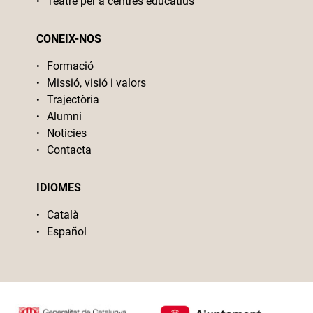
Teatre per a centres educatius
CONEIX-NOS
Formació
Missió, visió i valors
Trajectòria
Alumni
Noticies
Contacta
IDIOMES
Català
Español