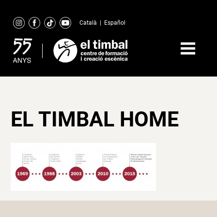
Skip
to
Català
|
Español
content
EL TIMBAL HOME