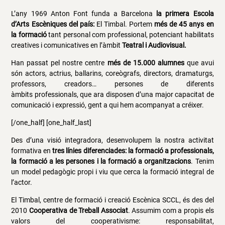
L’any 1969 Anton Font funda a Barcelona
la primera Escola
d’Arts Escèniques del país:
El Timbal. Portem
més de 45 anys en
la formació
tant personal com professional, potenciant habilitats
creatives i comunicatives en l’àmbit
Teatral i Audiovisual.
Han passat pel nostre centre
més de 15.000 alumnes
que avui
són actors, actrius, ballarins, coreògrafs, directors, dramaturgs,
professors, creadors… persones de diferents
àmbits professionals, que ara disposen d’una major capacitat de
comunicació i expressió, gent a qui hem acompanyat a créixer.
[/one_half] [one_half_last]
Des d’una visió integradora, desenvolupem la nostra activitat
formativa en
tres línies diferenciades: la formació a professionals,
la formació a les persones i la formació a organitzacions
. Tenim
un model pedagògic propi i viu que cerca la formació integral de
l’actor.
El Timbal, centre de formació i creació Escènica SCCL, és des del
2010
Cooperativa de Treball Associat
. Assumim com a propis els
valors del cooperativisme: responsabilitat,