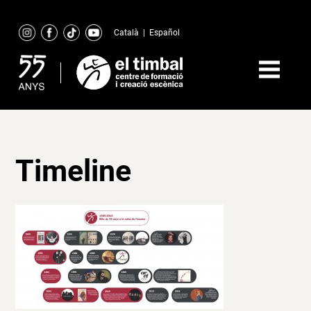
Skip
to
Català
|
Español
content
Timeline