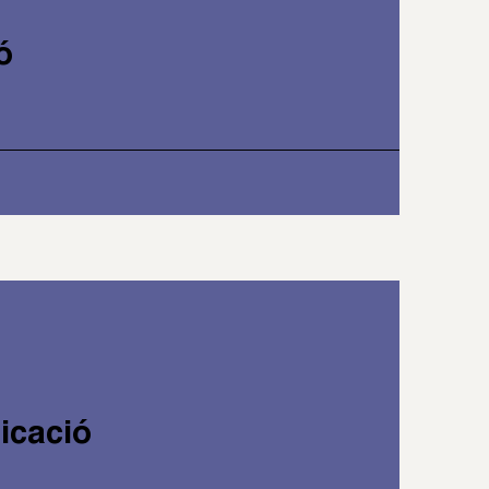
ó
icació