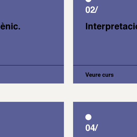
02/
ènic.
Interpretació
Veure curs
04/