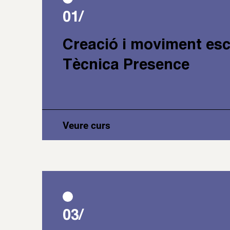
01/
Creació i moviment esc
Tècnica Presence
Veure curs
03/