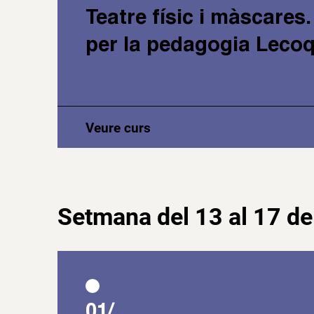
Teatre físic i màscares
per la pedagogia Leco
Veure curs
Setmana del 13 al 17 de 
01/