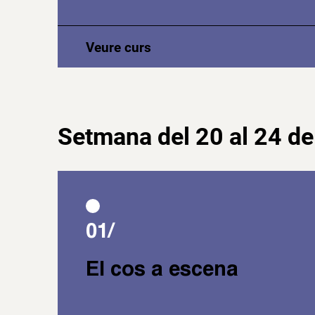
Veure curs
Setmana del 20 al 24 de 
01/
El cos a escena