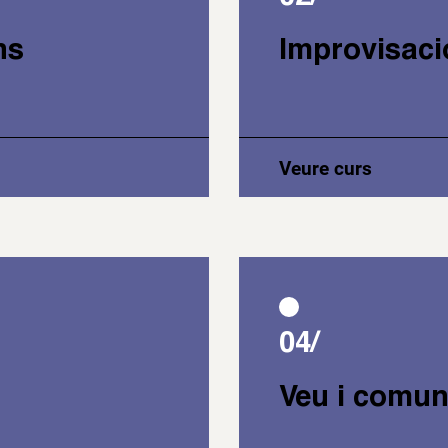
ns
Improvisaci
Veure curs
04/
Veu i comun