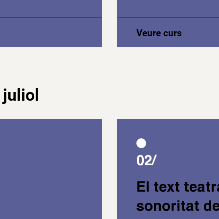
Veure curs
juliol
02/
El text teatr
sonoritat de