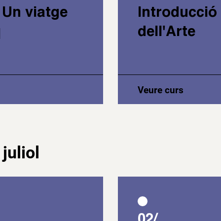
. Un viatge
Introducció
q
dell'Arte
Veure curs
juliol
02/