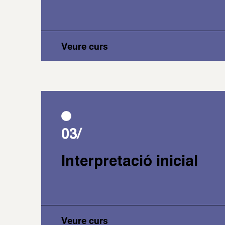
Veure curs
03/
Interpretació inicial
Veure curs