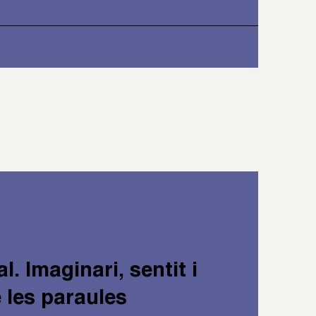
al. Imaginari, sentit i
 les paraules