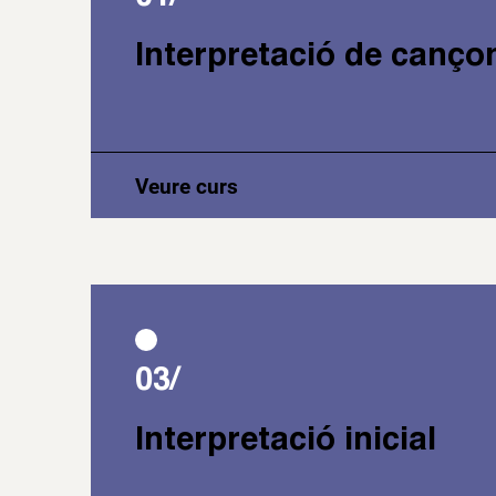
Interpretació de canço
Veure curs
03/
Interpretació inicial