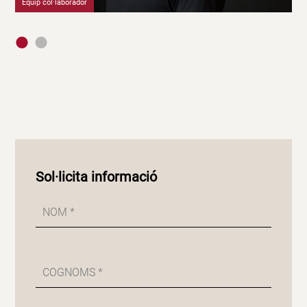
Equip col·laborador
Eq
Sol·licita informació