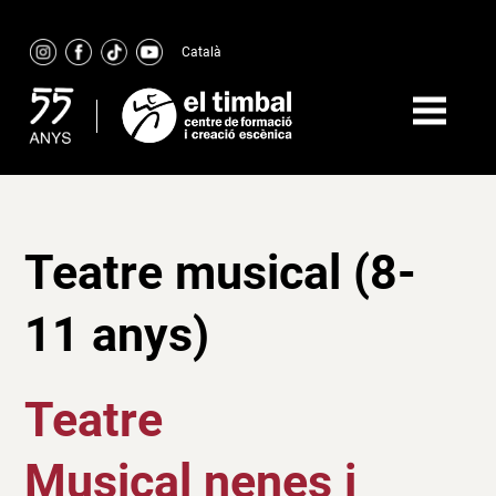
Skip
to
Català
content
Teatre musical (8-
11 anys)
Teatre
Musical nenes i