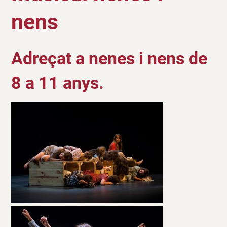
nens
Adreçat a nenes i nens de
8 a 11 anys.