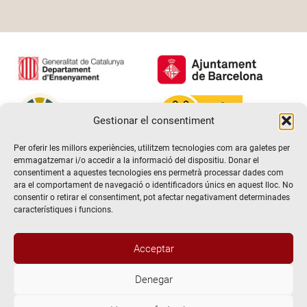
Gestionar el consentiment
Per oferir les millors experiències, utilitzem tecnologies com ara galetes per
emmagatzemar i/o accedir a la informació del dispositiu. Donar el
consentiment a aquestes tecnologies ens permetrà processar dades com
ara el comportament de navegació o identificadors únics en aquest lloc. No
consentir o retirar el consentiment, pot afectar negativament determinades
característiques i funcions.
Acceptar
Denegar
@2026 Escola de teatre El Timbal. Tots els drets reservats