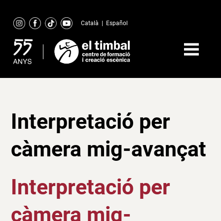
Skip
to
Català
|
Español
content
Interpretació per
càmera mig-avançat
Interpretació per
càmera mig-